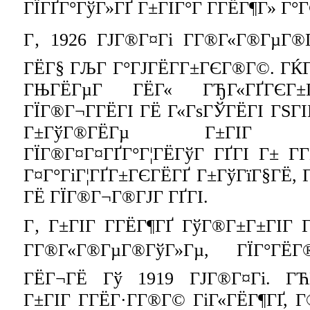
ГЇГҐГ°ГўГ»ГҐ Г±ГІГ°Г Г­ГЁГ¶Г» Г°Г
Г‚ 1926 ГЈГ®Г¤Гі ГГ®Г«Г®ГµГ®Г
ГЁГ§ ГЉГ Г°ГЈГЁГ­Г±ГЄГ®Г©. ГЌГ®
ГЊГЁГµГ ГЁГ« ГЂГ«ГҐГЄГ±Г
ГЇГ®Г¬Г­ГЁГІ ГЁ Г«ГѕГЎГЁГІ ГЅГІГ
Г±ГўГ®ГЁГµ Г±ГІГ Г­ГЁ
ГЇГ®Г¤Г¤ГҐГ°Г¦ГЁГўГ ГҐГІ Г± Г­Г
Г¤Г°ГіГ¦ГҐГ±ГЄГЁГҐ Г±ГўГїГ§ГЁ, 
ГЁ ГЇГ®Г¬Г®ГЈГ ГҐГІ.
Г‚ Г±ГІГ Г­ГЁГ¶ГҐ ГўГ®Г±Г±ГІГ Г
ГГ®Г«Г®ГµГ®ГўГ»Гµ, ГЇГ°ГЁГ®Г
ГЁГ¬ГЁ Гў 1919 ГЈГ®Г¤Гі. ГЋ
Г±ГІГ Г­ГЁГ·Г­Г®Г© ГіГ«ГЁГ¶ГҐ, Г