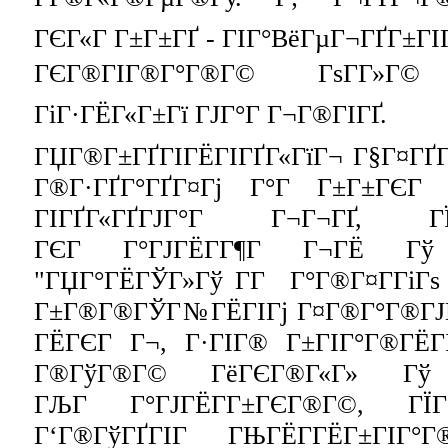
ГЄГ«Г Г±Г±ГҐ - ГІГ°ВёГµГ¬ГҐГ±ГІГ­
ГЄГ®ГІГ®Г°Г®Г© ГѕГ­Г»Г© 
ГіГ·ГЁГ«Г±Гї ГЈГ°Г Г¬Г®ГІГҐ.
ГЏГ®Г±ГҐГІГЁГІГҐГ«ГїГ¬ Г§Г¤ГҐГ±
Г®Г·ГҐГ°ГҐГ¤Гј Г°Г Г±Г±ГЄГ
ГІГҐГ«ГҐГЈГ°Г Г¬Г¬ГҐ, ГЇГ®
ГЄГ Г°ГЈГЁГ­Г¶Г Г¬ГЁ Гў 
"ГЏГ°ГЁГЎГ»Гў Г­Г Г°Г®Г¤Г­ГіГѕ 
Г±Г®Г®ГЎГ№ГЁГІГј Г¤Г®Г°Г®ГЈГЁ
ГЁГЄГ Г¬, Г·ГІГ® Г±ГІГ°Г®ГЁГІ
Г®ГўГ®Г© ГёГЄГ®Г«Г» Гў 
ГЉГ Г°ГЈГЁГ­Г±ГЄГ®Г©, ГЇГ
Г‘Г®ГўГҐГІГ ГЊГЁГ­ГЁГ±ГІГ°Г®