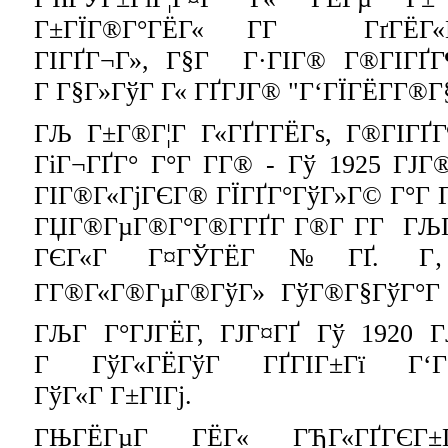
Г±ГЇГ®Г°ГЁГ« Г­Г ГґГЁГ«Г
ГІГҐГ¬Г», Г§Г Г·ГІГ® Г®ГІГҐГ¶
Г Г§Г»ГўГ Г« ГҐГЈГ® "Г‘ГЇГЁГ­Г®
ГЉ Г±Г®Г¦Г Г«ГҐГ­ГЁГѕ, Г®ГІГҐГ
ГіГ¬ГҐГ° Г°Г Г­Г® - Гў 1925 ГЈГ
ГІГ®Г«ГјГЄГ® ГЇГҐГ°ГўГ»Г© Г°Г Г
ГЏГ®ГµГ®Г°Г®Г­ГҐГ­ Г®Г­ Г­Г ГЉ
ГЄГ«Г Г¤ГЎГЁГ№ГҐ. Г‚ 
ГГ®Г«Г®ГµГ®ГўГ» ГўГ®Г§ГўГ°
ГЉГ Г°ГЈГЁГ­, ГЈГ¤ГҐ Гў 1920 Г
Г ГўГ«ГЁГўГ ГҐГІГ±Гї Г‘Г
ГўГ«Г Г±ГІГј.
ГЊГЁГµГ ГЁГ« ГЂГ«ГҐГЄГ±Г