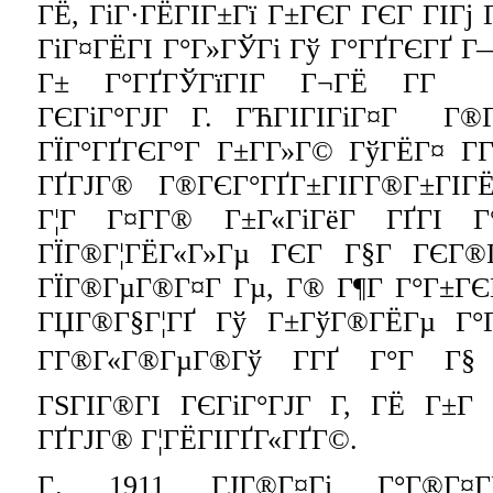
ГЁ, ГіГ·ГЁГІГ±Гї Г±ГЄГ ГЄГ ГІГј 
ГіГ¤ГЁГІ Г°Г»ГЎГі Гў Г°ГҐГЄГҐ Г
Г± Г°ГҐГЎГїГІГ Г¬ГЁ Г­Г Г
ГЄГіГ°ГЈГ Г­. ГЋГІГІГіГ¤Г Г®Г
ГЇГ°ГҐГЄГ°Г Г±Г­Г»Г© ГўГЁГ¤ Г
ГҐГЈГ® Г®ГЄГ°ГҐГ±ГІГ­Г®Г±ГІ
Г¦Г Г¤Г­Г® Г±Г«ГіГёГ ГҐГІ 
ГЇГ®Г¦ГЁГ«Г»Гµ ГЄГ Г§Г ГЄГ®
ГЇГ®ГµГ®Г¤Г Гµ, Г® Г¶Г Г°Г±ГЄ
ГЏГ®Г§Г¦ГҐ Гў Г±ГўГ®ГЁГµ Г°
ГГ®Г«Г®ГµГ®Гў Г­ГҐ Г°Г Г§
ГЅГІГ®ГІ ГЄГіГ°ГЈГ Г­, ГЁ Г±Г
ГҐГЈГ® Г¦ГЁГІГҐГ«ГҐГ©.
Г‚ 1911 ГЈГ®Г¤Гі Г°Г®Г¤ГЁ