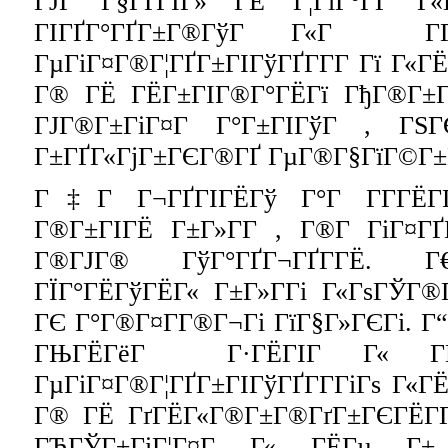
ГЈГ Г§ГҐГІГ» ГЁ Г¦ГіГ°Г­Г Г
ГІГҐГ°ГҐГ±Г®ГўГ Г«Г Г­Г
ГµГіГ¤Г®Г¦ГҐГ±ГІГўГҐГ­Г­Г Гї Г«ГЁ
Г® ГЁ ГЁГ±ГІГ®Г°ГЁГї ГђГ®Г±
ГЈГ®Г±ГіГ¤Г Г°Г±ГІГўГ , ГЅГ
Г±ГҐГ«ГјГ±ГЄГ®ГҐ ГµГ®Г§ГїГ©Г±
Г‡Г Г¬ГҐГІГЁГў Г°Г Г­Г­ГЁГ
Г®Г±ГІГЁ Г±Г»Г­Г , Г®Г­ ГіГ¤ГҐ
Г®ГЈГ® ГўГ°ГҐГ¬ГҐГ­ГЁ. Г€
ГЇГ°ГЁГўГЁГ« Г±Г»Г­Гі Г«ГѕГЎГ®Г
ГЄ Г°Г®Г¤Г­Г®Г¬Гі ГїГ§Г»ГЄГі. Г“
ГЊГЁГёГ Г·ГЁГІГ Г« Г­Г
ГµГіГ¤Г®Г¦ГҐГ±ГІГўГҐГ­Г­ГіГѕ Г«ГЁ
Г® ГЁ ГґГЁГ«Г®Г±Г®ГґГ±ГЄГЁГҐ 
ГЋГЎГ±ГіГ¦Г¤Г Г« ГЁГµ Г±