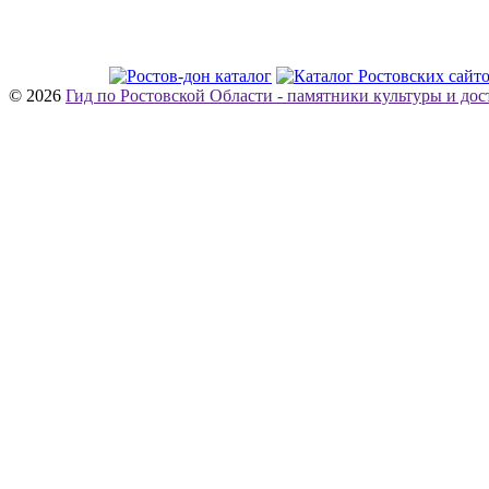
© 2026
Гид по Ростовской Области - памятники культуры и до