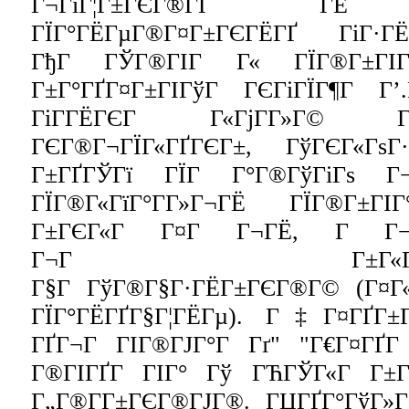
Г¬ГіГ¦Г±ГЄГ®ГҐ ГЁ Г¦
ГЇГ°ГЁГµГ®Г¤Г±ГЄГЁГҐ Г
ГђГ ГЎГ®ГІГ Г« ГЇГ®Г±ГІГ°
Г±Г°ГҐГ¤Г±ГІГўГ ГЄГіГЇГ¶Г Г’.
ГіГ­ГЁГЄГ Г«ГјГ­Г»Г© Г¬ГҐ
ГЄГ®Г¬ГЇГ«ГҐГЄГ±, ГўГЄГ«Г
Г±ГҐГЎГї ГЇГ Г°Г®ГўГіГѕ Г¬Г
ГЇГ®Г«ГїГ°Г­Г»Г¬ГЁ ГЇГ®Г±Г
Г±ГЄГ«Г Г¤Г Г¬ГЁ, Г Г¬
Г¬Г Г±Г«Г®ГЎГ®
Г§Г ГўГ®Г§Г·ГЁГ±ГЄГ®Г© (Г¤Г«
ГЇГ°ГЁГҐГ§Г¦ГЁГµ). Г‡Г¤ГҐГ±
ГҐГ¬Г ГІГ®ГЈГ°Г Гґ" "Г€Г¤ГҐГ
Г®ГІГҐГ ГІГ° Гў ГЋГЎГ«Г Г±
Г„Г®Г­Г±ГЄГ®ГЈГ®. ГЏГҐГ°ГўГ»