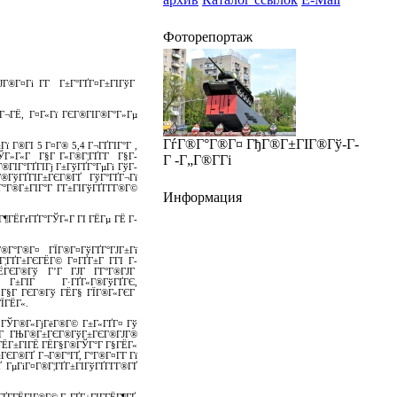
Фоторепортаж
ГЈГ®Г¤Гі Г­Г Г±Г°ГҐГ¤Г±ГІГўГ
Г Г¬ГЁ, Г¤Г«Гї ГЄГ®ГІГ®Г°Г»Гµ
ГѓГ®Г°Г®Г¤ ГђГ®Г±ГІГ®Гў-Г­
Гї Г®ГІ 5 Г¤Г® 5,4 Г¬ГҐГІГ°Г ,
 ГЎГ»Г«Г Г§Г Г«Г®Г¦ГҐГ­Г Г§Г­
Г -Г„Г®Г­Гі
Г®ГІГ°ГҐГІГј Г±ГўГҐГ°ГµГі ГўГ­
®ГўГҐГІГ±ГЄГ®ГҐ ГўГ°ГҐГ¬Гї
°Г®Г±ГІГ°Г Г­Г±ГІГўГҐГ­Г­Г®Г©
Информация
Г¶ГЁГґГҐГ°ГЎГ«Г ГІ ГЁГµ ГЁ Г­
®Г°Г®Г¤ ГЇГ®Г¤ГўГҐГ°ГЈГ±Гї
¦ГҐГ±ГЄГЁГ© Г¤ГҐГ±Г Г­ГІ Г­
ЁГЄГ®Гў Г’Г ГЈГ Г­Г°Г®ГЈГ
«Г® Г±ГІГ Г·ГҐГ«Г®ГўГҐГЄ,
ГЄГ Г§Г ГЄГ®Гў ГЁГ§ ГЇГ®Г«ГЄГ
ЇГЁГ«.
Ё ГЎГ®Г«ГјГёГ®Г© Г±Г«ГҐГ¤ Гў
ЁГ±ГІГ ГЊГ®Г±ГЄГ®ГўГ±ГЄГ®ГЈГ®
ГЄГЁГ±ГІГЁ ГЁГ§Г®ГЎГ°Г Г§ГЁГ«
±ГЄГ®ГҐ Г¬Г®Г°ГҐ, Г°Г®Г¤Г­Г Гї
 ГµГіГ¤Г®Г¦ГҐГ±ГІГўГҐГ­Г­Г®ГҐ