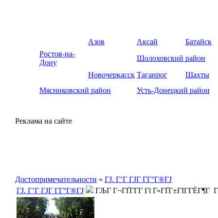
Азов
Аксай
Батайск
Ростов-на-
Шолоховский район
Дону
Новочеркасск
Таганрог
Шахты
Мясниковский район
Усть-Донецкий район
Реклама на сайте
Достопримечательности
»
ГЈ. Г’Г ГЈГ Г­Г°Г®ГЈ
ГЈ. Г’Г ГЈГ Г­Г°Г®ГЈ
ГЉГ Г¬ГҐГ­Г­Г Гї Г«ГҐГ±ГІГ­ГЁГ¶Г Г