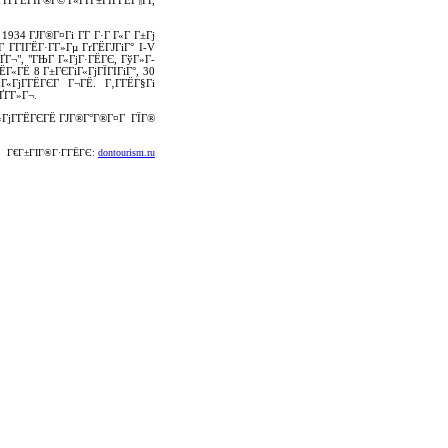
ГҐГ­ГЁГІГ®Г© Г«ГҐГ±ГІГ­ГЁГ¶ГҐ,
934 ГЈГ®Г¤Гі Г­Г Г·Г Г«Г Г±Гј
Г­ГІГЁГ·Г­Г»Гµ ГґГЁГЈГіГ° I-V
ҐГ¬", "ГЊГ Г«ГјГ·ГЁГЄ, ГўГ»Г­
Г«ГЁ 8 Г±ГЄГіГ«ГјГЇГІГіГ°, 30
«ГјГ­ГЁГЄГ Г¬ГЁ. Г‚Г­ГЁГ§Гі
Г­Г»Г¬.
®Г«ГјГ­ГЁГЄГЁ ГЈГ®Г°Г®Г¤Г ГЇГ®
Г€Г±ГІГ®Г·Г­ГЁГЄ:
dontourism.ru