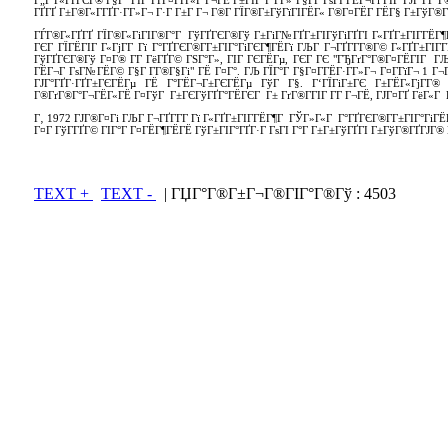
Г„Г Г«ГҐГЄГ® Г§Г ГЇГ°ГҐГ¤ГҐГ«Г Г¬ГЁ Г±ГІГ°Г Г­Г» Г§Г­Г ГѕГІ ГЁГ¬Гї ГІГ ГЈГ Г­Г
ГҐГҐ Г±Г®Г«Г­ГҐГ·Г­Г»Г¬ Г·Г Г±Г Г¬ Г®Г­ ГЇГ®Г±ГўГїГІГЁГ« Г®Г¤ГЁГ­ ГЁГ§ Г±ГўГ®
ГЃГ®Г«ГҐГҐ ГЇГ®Г«ГіГІГ®Г°Г ГўГҐГЄГ®Гў Г±ГіГ№ГҐГ±ГІГўГіГҐГІ Г«ГҐГ±ГІГ­ГЁГ¶Г .
ГЄГ ГЇГЁГІГ Г«ГјГ­Г Гї Г°ГҐГЄГ®Г­Г±ГІГ°ГіГЄГ¶ГЁГї ГЉГ Г¬ГҐГ­Г­Г®Г© Г«ГҐГ±ГІГ
ГўГҐГЄГ®Гў Г¤Г® Г­Г ГёГҐГ© ГЅГ°Г», ГІГ ГЄГЁГµ, ГЄГ ГЄ "ГЂГґГ°Г®Г¤ГЁГІГ ГЉГ
ГЁГ¬Г ГѕГ№ГЁГ© Г§Г Г­Г®Г§Гі" ГЁ Г¤Г°. ГЉ ГЇГ°Г Г§Г¤Г­ГЁГ·Г­Г»Г¬ Г¤Г­ГїГ¬ 1 Г¬
ГЈГ°ГҐГ·ГҐГ±ГЄГЁГµ ГЁ Г°ГЁГ¬Г±ГЄГЁГµ ГўГ Г§. Г‘ГЇГіГ±ГЄ Г±ГЁГ«ГјГ­Г® Г
Г®ГґГ®Г°Г¬ГЁГ«ГЁ Г¤ГўГ Г±ГЄГўГҐГ°ГЁГЄГ Г± ГґГ®Г­ГІГ Г­Г Г¬ГЁ, ГЈГ¤ГҐ ГёГ«Г Г
Г‚ 1972 ГЈГ®Г¤Гі ГЉГ Г¬ГҐГ­Г­Г Гї Г«ГҐГ±ГІГ­ГЁГ¶Г ГЎГ»Г«Г Г°ГҐГЄГ®Г­Г±ГІГ°ГіГ
Г¤Г ГўГ­ГҐГ© ГІГ°Г Г¤ГЁГ¶ГЁГЁ ГўГ±ГІГ°ГҐГ·Г ГѕГІ Г°Г Г±Г±ГўГҐГІ Г±ГўГ®ГҐГЈГ® 
TEXT +
TEXT -
| ГЏГ°Г®Г±Г¬Г®ГІГ°Г®Гў :
4503