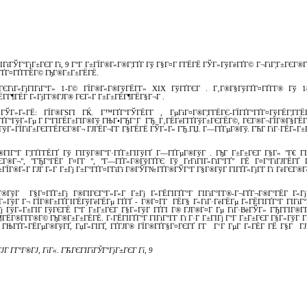
ІГїГЎГ°ГјГ±ГЄГ Гї, 9 Г°Г Г±ГЇГ®Г«Г®Г¦ГҐГ­ Гў Г§Г¤Г Г­ГЁГЁ ГЎГ»ГўГёГҐГ© Г¬ГіГ¦Г±ГЄ
ўГҐГ¤ГҐГ­ГЁГ© ГђГ®Г±Г±ГЁГЁ.
ЄГіГ«ГјГІГіГ°Г» 1-Г© ГЇГ®Г«Г®ГўГЁГ­Г» XIX ГўГҐГЄГ . Г‚Г®Г§ГўГҐГ¤ГҐГ­Г® Гў 1
Г­Г¶ГЁГ Г«ГјГ­Г®ГЈГ® ГЄГ«Г Г±Г±ГЁГ¶ГЁГ§Г¬Г .
ГЎГ»Г«ГЁ: ГЇГ®ГЅГІ ГЌ. Г™ГҐГ°ГЎГЁГ­Г , ГµГіГ¤Г®Г¦Г­ГЁГЄ-ГЇГҐГ°ГҐГ¤ГўГЁГ¦Г­
ЇГҐГ°ГўГ»Гµ Г Г°ГІГЁГ±ГІГ®Гў ГЊГ•ГЂГ’Г ГЂ. Г‚ГЁГёГ­ГҐГўГ±ГЄГЁГ©, ГЄГ®Г¬ГЇГ®Г§ГЁГ
 ГўГ»ГЇГіГ±ГЄГ­ГЁГЄГ®Г¬ ГЈГЁГ¬Г­Г Г§ГЁГЁ ГЎГ»Г« ГЂ.ГЏ. Г—ГҐГµГ®Гў. ГЋГ­ ГіГ·ГЁГ«Г±Г
®ГІГ°Г Г¦ГҐГ­ГЁГҐ Гў ГІГўГ®Г°Г·ГҐГ±ГІГўГҐ Г—ГҐГµГ®ГўГ . ГђГ Г±Г±ГЄГ Г§Г» "Г€ ГІГ
ЄГ®Г¬", "ГЂГ°ГЁГ Г¤Г­Г ", "Г—ГҐГ«Г®ГўГҐГЄ Гў ГґГіГІГ«ГїГ°ГҐ" ГЁ Г¤Г°ГіГЈГЁГҐ 
±ГЇГ®Г«Г ГЈГ Г«Г Г±Гј Г±Г°ГҐГ¤Г­ГїГї Г®ГЎГ№ГҐГ®ГЎГ°Г Г§Г®ГўГ ГІГҐГ«ГјГ­Г Гї ГёГЄГ®
Г®ГўГ Г§Г¤ГҐГ±Гј Г®ГІГЄГ°Г»Г«Г Г±Гј Г«ГЁГІГҐГ°Г ГІГіГ°Г­Г®-Г¬ГҐГ¬Г®Г°ГЁГ Г«Гј
§Г»ГўГ Г¬ ГЇГ®Г±ГҐГІГЁГўГёГЁГµ ГҐГҐ - Г®Г¤Г­Г ГЁГ§ Г«ГіГ·ГёГЁГµ Г«ГЁГІГҐГ°Г ГІГіГ°
Гј ГўГ»Г±ГІГ ГўГЄГЁ Г°Г Г±Г±ГЄГ Г§Г»ГўГ ГҐГІ Г® ГЈГ®Г¤Г Гµ ГіГ·ВёГЎГ» ГЂГ­ГІГ®
ЁГ®Г­Г­Г®Г© ГђГ®Г±Г±ГЁГЁ. Г‹ГЁГІГҐГ°Г ГІГіГ°Г­Г Гї Г·Г Г±ГІГј Г°Г Г±Г±ГЄГ Г§Г»ГўГ
 ГЊГҐГ«ГЁГµГ®ГўГҐ, ГџГ«ГІГҐ, ГҐГЈГ® ГЇГ®ГҐГ§Г¤ГЄГҐ Г­Г Г‘Г ГµГ Г«ГЁГ­ ГЁ Г§Г ГЈГ
Г Г­Г°Г®ГЈ, ГіГ«. ГЋГЄГІГїГЎГ°ГјГ±ГЄГ Гї, 9