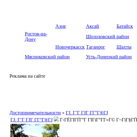
Азов
Аксай
Батайск
Ростов-на-
Шолоховский район
Дону
Новочеркасск
Таганрог
Шахты
Мясниковский район
Усть-Донецкий район
Реклама на сайте
Достопримечательности
»
ГЈ. Г’Г ГЈГ Г­Г°Г®ГЈ
ГЈ. Г’Г ГЈГ Г­Г°Г®ГЈ
Г‹ГЁГІГҐГ°Г ГІГіГ°Г­Г»Г© Г¬ГіГ§