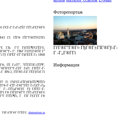
Фоторепортаж
Г®Г© ГЄГ«Г Г±Г±ГЁГ·ГҐГ±ГЄГ®Г©
843 ГЈ. ГЇГ® ГЇГ°Г®ГҐГЄГІГі
ГѓГ®Г°Г®Г¤ ГђГ®Г±ГІГ®Гў-Г­
ГЁГЄ ГЉ. Г‘Г ГўГЁГ¶ГЄГЁГ©,
ІГ®Г°Г» Г‘. ГЊГ Г©ГЄГ®ГЇГ Г°
Г -Г„Г®Г­Гі
ї Гў ГЈГЁГ¬Г­Г Г§ГЁГЁ Г± 1868
Информация
®, ГЁ Г±ГҐ", "ГЃГҐГЈГ«ГҐГ¶",
Г®ГІГЄГ°Г»ГўГ ГѕГІ ГЈГЁГ¬Г­
Г«Г В№2, ГЇГ®Г«ГіГ·ГЁГўГёГ Гї
Г­Г Гї ГЅГЄГ±ГЇГ®Г§ГЁГ¶ГЁГї
Г­Г®-Г¬ГҐГ¬Г®Г°ГЁГ Г«ГјГ­Г»Гµ
Г­Г Г—ГҐГµГ®ГўГ Гў ГЈГЁГ¬Г­
 ГҐГІ Г® ГІГўГ®Г°Г·ГҐГ±ГЄГ®Г©
°Г Г­ГЁГ¶Гі, Г ГІГ ГЄГ¦ГҐ Г®
Г€Г±ГІГ®Г·Г­ГЁГЄ:
dontourism.ru