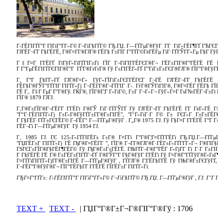
Г‹ГЁГІГҐГ°Г ГІГіГ°Г­Г»Г© Г¬ГіГ§ГҐГ© ГЂ.ГЏ. Г—ГҐГµГ®ГўГ Г­Г ГіГ«ГЁГ¶ГҐ ГЋГЄГ
ГЈГЁГ¬Г­Г Г§ГЁГЁ, Г®Г¤Г­Г®ГЈГ® ГЁГ§ Г±ГІГ Г°ГҐГ©ГёГЁГµ ГіГ·ГҐГЎГ­Г»Гµ Г§Г Г
Г‡Г¤Г Г­ГЁГҐ ГїГўГ«ГїГҐГІГ±Гї ГЇГ Г¬ГїГІГ­ГЁГЄГ®Г¬ ГЁГ±ГІГ®Г°ГЁГЁ ГЁ Г
Г Г°ГµГЁГІГҐГЄГІГ®Г°Г ГЃГ®ГґГґГ® Гў Г±ГІГЁГ«ГҐ Г°ГіГ±Г±ГЄГ®ГЈГ® ГЇГ°Г®ГўГЁ
Г‚ Г°Г Г§Г­Г»ГҐ ГЈГ®Г¤Г» ГўГ»ГЇГіГ±ГЄГ­ГЁГЄГ Г¬ГЁ ГЈГЁГ¬Г­Г Г§ГЁГЁ 
ГЁГ§Г®ГЎГ°ГҐГІГ ГІГҐГ«Гј Г¬ГЁГ­Г®Г¬ГҐГІГ Г‹. ГѓГ®ГЎГїГІГ®, Г®Г¤ГЁГ­ ГЁГ§ Г
ГЁ Г‚. Г‡Г ГµГ Г°Г®Гў. ГЌГ®, ГЇГ®Г¦Г Г«ГіГ©, Г±Г Г¬Г»Г¬ ГўГ»Г¤Г ГѕГ№ГЁГ¬Г±Гї
ГЇГ® 1879 ГЈГЈ.
Г‚Г®Г±ГЇГ®Г¬ГЁГ­Г Г­ГЁГї Г®ГЎ ГіГ·ГҐГЎГҐ Гў ГЈГЁГ¬Г­Г Г§ГЁГЁ Г­Г ГёГ«ГЁ Г
"Г“Г·ГЁГІГҐГ«Гј Г±Г«Г®ГўГҐГ±Г­Г®Г±ГІГЁ", "Г‘Г«ГіГ·Г Г© Г± ГЄГ«Г Г±Г±ГЁГ
Г Г§ГЁГ·ГҐГ±ГЄГЁГ© Г¬ГЁГ° Г—ГҐГµГ®ГўГ . Г„Г® 1975 ГЈ. Гў Г§Г¤Г Г­ГЁГЁ Г°Г Г
ГЁГ¬Гї Г—ГҐГµГ®ГўГ Гў 1954 ГЈ.
Г‚ 1985 ГЈ. ГЄ 125-Г«ГҐГІГЁГѕ Г±Г® Г¤Г­Гї Г°Г®Г¦Г¤ГҐГ­ГЁГї ГЂ.ГЏ.Г—ГҐГµ
"ГЏГЁГ±Г ГІГҐГ«Гј ГЁ ГђГ®Г¤ГЁГ­Г ", ГЇГ® Г¬Г­Г®ГЈГ®Г·ГЁГ±Г«ГҐГ­Г­Г»Г¬ Г®ГІГ
ГЅГЄГ±ГЇГ®Г§ГЁГ¶ГЁГ© Гў ГђГ®Г±Г±ГЁГЁ. ГЊГҐГ¬Г®Г°ГЁГ Г«ГјГ­Г Гї Г·Г Г±ГІ
Г Г§ГЁГЁ ГЁ Г® Г±ГЁГ±ГІГҐГ¬ГҐ Г®ГЎГ°Г Г§Г®ГўГ Г­ГЁГї Гў Г¤Г®Г°ГҐГўГ®Г«ГѕГ¶Г
Г¤ГҐГїГІГҐГ«ГјГ­Г®Г±ГІГЁ Г—ГҐГµГ®ГўГ , ГҐГЈГ® Г¦ГЁГ§Г­ГЁ Гў ГЊГ®Г±ГЄГўГҐ,
Г¬ГЁГ°Г®ГўГ®Г¬ ГЇГ°ГЁГ§Г­Г Г­ГЁГЁ ГЇГЁГ±Г ГІГҐГ«Гї.
ГЂГ¤Г°ГҐГ±: Г‹ГЁГІГҐГ°Г ГІГіГ°Г­Г»Г© Г¬ГіГ§ГҐГ© ГЂ.ГЏ. Г—ГҐГµГ®ГўГ , ГЈ. Г’Г ГЈ
TEXT +
TEXT -
| ГЏГ°Г®Г±Г¬Г®ГІГ°Г®Гў :
1706