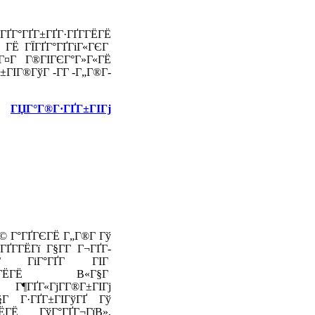
ҐГ°ГҐГ±ГҐГ·ГҐГ­ГЁГЁ
 ГЁ ГЇГҐГ°ГҐГіГ«ГЄГ
®Г¤Г Г®ГІГЄГ°Г»Г«ГЁ
±ГІГ®ГўГ -Г­Г -Г„Г®Г­
ГЏГ°Г®Г·ГҐГ±ГІГј
Г© Г°ГҐГЄГЁ Г„Г®Г­ Гў
ГҐГ­ГЁГї Г§Г­Г Г¬ГҐГ­
«Г ГіГ°ГҐГ ГІГ
ҐГ¬ГЁГЁ В«Г§Г
 Г¶ГҐГ«ГјГ­Г®Г±ГІГј
 Г·ГҐГ±ГІГўГҐ Гў
ЁГЁ ГўГ°ГҐГ¬ГїВ»,