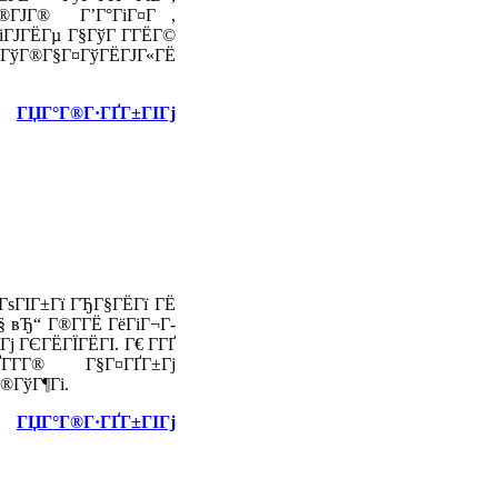
Г®ГЈГ® Г’Г°ГіГ¤Г ,
іГЈГЁГµ Г§ГўГ Г­ГЁГ©
ўГ®Г§Г¤ГўГЁГЈГ«ГЁ
ГЏГ°Г®Г·ГҐГ±ГІГј
 ГѕГІГ±Гї ГЂГ§ГЁГї ГЁ
 вЂ“ Г®Г­ГЁ ГёГіГ¬Г­
Гј ГЄГЁГЇГЁГІ. Г€ Г­ГҐ
Г­Г­Г® Г§Г¤ГҐГ±Гј
®ГўГ¶Гі.
ГЏГ°Г®Г·ГҐГ±ГІГј