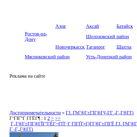
Азов
Аксай
Батайск
Ростов-на-
Шолоховский район
Дону
Новочеркасск
Таганрог
Шахты
Мясниковский район
Усть-Донецкий район
Реклама на сайте
Достопримечательности
»
ГЈ. ГђГ®Г±ГІГ®Гў-Г­Г -Г„Г®Г­Гі
Г‘ГІГ°Г Г­ГЁГ¶ :
1
2
>
>>
Г„Г®Г±ГІГ®ГЇГ°ГЁГ¬ГҐГ·Г ГІГҐГ«ГјГ­Г®Г±ГІГЁ ГЈ. ГђГ®Г
Г -Г„Г®Г­Гі