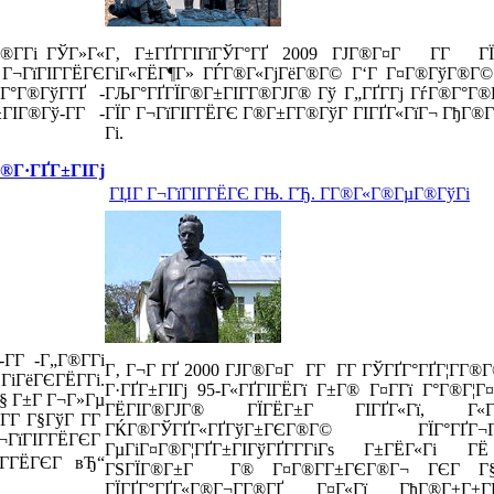
®Г­Гі ГЎГ»Г«
Г‚ Г±ГҐГ­ГІГїГЎГ°ГҐ 2009 ГЈГ®Г¤Г Г­Г ГЇГ
¬ГїГІГ­ГЁГЄ
ГіГ«ГЁГ¶Г» ГЃГ®Г«ГјГёГ®Г© Г‘Г Г¤Г®ГўГ®Г©
Г°Г®ГўГ­ГҐ -
ГЉГ°ГҐГЇГ®Г±ГІГ­Г®ГЈГ® Гў Г„ГҐГ­Гј ГѓГ®Г°Г
ІГ®Гў-Г­Г -
ГЇГ Г¬ГїГІГ­ГЁГЄ Г®Г±Г­Г®ГўГ ГІГҐГ«ГїГ¬ ГђГ®Г
Гі.
®Г·ГҐГ±ГІГј
ГЏГ Г¬ГїГІГ­ГЁГЄ ГЊ. ГЂ. ГГ®Г«Г®ГµГ®ГўГі
­Г -Г„Г®Г­Гі
Г‚ Г¬Г ГҐ 2000 ГЈГ®Г¤Г Г­Г Г­Г ГЎГҐГ°ГҐГ¦Г­Г®
іГёГЄГЁГ­Гі.
Г·ГҐГ±ГІГј 95-Г«ГҐГІГЁГї Г±Г® Г¤Г­Гї Г°Г®Г¦Г¤
Г§ Г±Г Г¬Г»Гµ
ГЁГІГ®ГЈГ® ГЇГЁГ±Г ГІГҐГ«Гї, Г
­Г Г§ГўГ Г­Г
ГЌГ®ГЎГҐГ«ГҐГўГ±ГЄГ®Г© ГЇГ°Г
Г¬ГїГІГ­ГЁГЄГ
ГµГіГ¤Г®Г¦ГҐГ±ГІГўГҐГ­Г­ГіГѕ Г±ГЁГ«Гі ГЁ
ГІГ­ГЁГЄГ вЂ“
ГЅГЇГ®Г±Г Г® Г¤Г®Г­Г±ГЄГ®Г¬ ГЄГ Г§Г
ГЇГҐГ°ГҐГ«Г®Г¬Г­Г®ГҐ Г¤Г«Гї ГђГ®Г±Г±Г