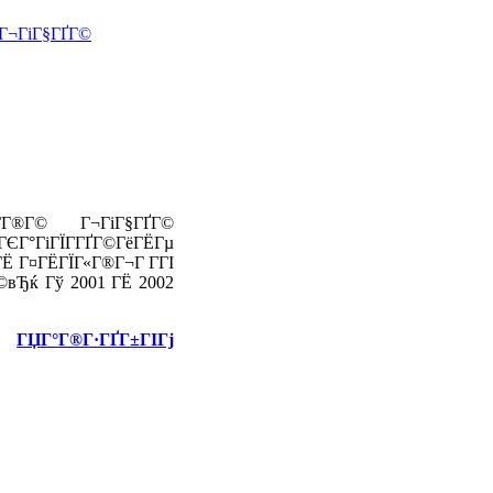
Г¬ГіГ§ГҐГ©
­Г®Г© Г¬ГіГ§ГҐГ©
ЄГ°ГіГЇГ­ГҐГ©ГёГЁГµ
ГЁ Г¤ГЁГЇГ«Г®Г¬Г Г­ГІ
©вЂќ Гў 2001 ГЁ 2002
ГЏГ°Г®Г·ГҐГ±ГІГј