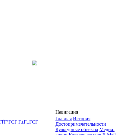
Навигация
Главная
История
Г·ГҐГ°ГЄГ Г±Г±ГЄГ
Достопримечательности
Культурные объекты
Медиа-
архив
Каталог ссылок
E-Mail