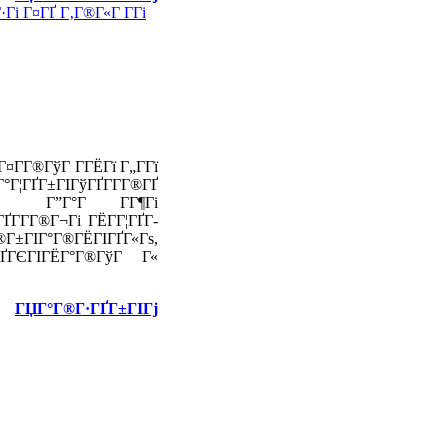
Гі Г¤ГҐ Г‚Г®Г«Г Г­Гі
Г¤Г­Г®ГўГ Г­ГЁГї Г„Г­Гї
¦ГҐГ±ГІГўГҐГ­Г­Г®ГҐ
ЄГ Г”Г°Г Г­Г¶Гі
Г­Г­Г®Г¬Гі ГЁГ­Г¦ГҐГ­
Г®Г±ГІГ°Г®ГЁГІГҐГ«Гѕ,
ҐГЄГІГЁГ°Г®ГўГ Г«
ГЏГ°Г®Г·ГҐГ±ГІГј