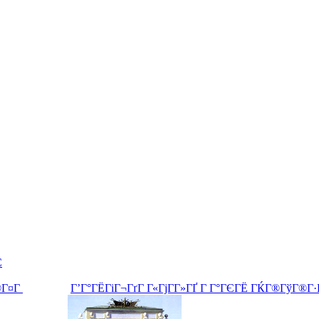
Є
®Г¤Г
Г’Г°ГЁГіГ¬ГґГ Г«ГјГ­Г»ГҐ Г Г°ГЄГЁ ГЌГ®ГўГ®