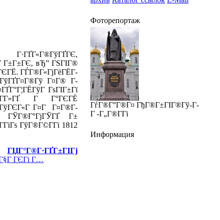
Фоторепортаж
Г·ГҐГ«Г®ГўГҐГЄ,
 Г±Г±ГЄ, вЂ” ГЅГІГ®
°ГЄГЁ. ГЃГ®Г«ГјГёГЁГ­
ГўГҐГ¤Г®Гў Г¤Г® Г­
ГҐГ°Г¦ГЁГўГ ГѕГІГ±Гї
ГјГ­Г»ГҐ Г Г°ГЄГЁ
ГѓГ®Г°Г®Г¤ ГђГ®Г±ГІГ®Гў-Г­
 ГўГЄГ«Г Г¤Г Г¤Г®Г­
Г -Г„Г®Г­Гі
 ГЎГ®Г°ГјГЎГҐ Г±
­ГіГѕ ГўГ®Г©Г­Гі 1812
Информация
ГЏГ°Г®Г·ГҐГ±ГІГј
 Г§Г ГЄГі Г…