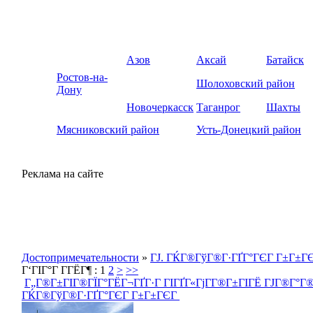
Азов
Аксай
Батайск
Ростов-на-
Шолоховский район
Дону
Новочеркасск
Таганрог
Шахты
Мясниковский район
Усть-Донецкий район
Реклама на сайте
Достопримечательности
»
ГЈ. ГЌГ®ГўГ®Г·ГҐГ°ГЄГ Г±Г±Г
Г‘ГІГ°Г Г­ГЁГ¶ :
1
2
>
>>
Г„Г®Г±ГІГ®ГЇГ°ГЁГ¬ГҐГ·Г ГІГҐГ«ГјГ­Г®Г±ГІГЁ ГЈГ®Г°Г
ГЌГ®ГўГ®Г·ГҐГ°ГЄГ Г±Г±ГЄГ