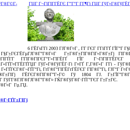
ГўГ®Г©Г­
ГЏГ Г¬ГїГІГ­ГЁГЄ Г”Г°Г Г­Г¶Гі ГЏГ ГўГ«Г®ГўГЁГ·
6 ГЁГѕГ­Гї 2003 ГЈГ®Г¤Г , Г­Г ГЄГ Г­ГіГ­ГҐ ГЇГ°Г Г§
 Г§Г±ГЄГЁГµ
ГЈГ®Г°Г®Г¤Г Г±Г®Г±ГІГ®ГїГ«Г®Г±Гј ГІГ®Г°Г
ІГҐГ­Г Г­ГІ
Г®ГІГЄГ°Г»ГІГЁГҐ ГЇГ Г¬ГїГІГ­ГЁГ
Г«ГҐГ¤Г­ГЁГҐ
ГЏГ ГўГ«Г®ГўГЁГ·Гі Г¤ГҐ Г‚Г®Г«Г Г­Гі - ГўГ®ГҐ
Г Г«ГҐГЄГ®Г¬
ГҐГ°Гі, ГґГ®Г°ГІГЁГґГЁГЄГ ГІГ®Г°Гі, ГЈГ°Г Г¤
Г®Г±ГІГј ГЁ
ГЄГ®ГІГ®Г°Г»Г© Гў 1804 ГЈ. Г±ГЇГ°Г®Г
Г ГўГ­Г®ГЈГ®
ГЈГ®Г°Г®Г¤ ГЌГ®ГўГ®Г·ГҐГ°ГЄГ Г±Г±ГЄ.
ЈГ®Г¤Г Гџ.ГЏ.
®Г·ГҐГ±ГІГј