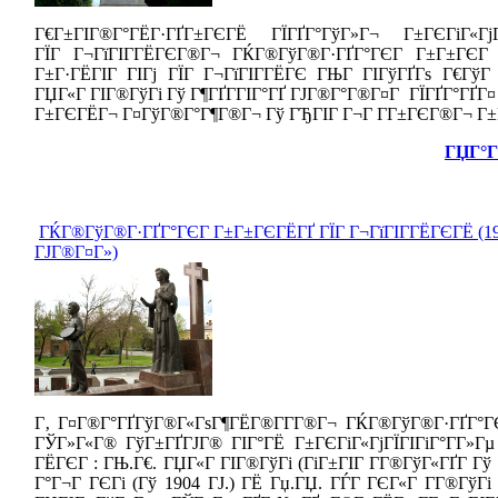
Г€Г±ГІГ®Г°ГЁГ·ГҐГ±ГЄГЁ ГЇГҐГ°ГўГ»Г¬ Г±ГЄГіГ«ГјГЇ
ГЇГ Г¬ГїГІГ­ГЁГЄГ®Г¬ ГЌГ®ГўГ®Г·ГҐГ°ГЄГ Г±Г±ГЄГ
Г±Г·ГЁГІГ ГІГј ГЇГ Г¬ГїГІГ­ГЁГЄ ГЊГ ГІГўГҐГѕ Г€ГўГ 
ГЏГ«Г ГІГ®ГўГі Гў Г¶ГҐГ­ГІГ°ГҐ ГЈГ®Г°Г®Г¤Г ГЇГҐГ°ГҐГ¤
Г±ГЄГЁГ¬ Г¤ГўГ®Г°Г¶Г®Г¬ Гў ГЂГІГ Г¬Г Г­Г±ГЄГ®Г¬ Г±
ГЏГ°Г
ГЌГ®ГўГ®Г·ГҐГ°ГЄГ Г±Г±ГЄГЁГҐ ГЇГ Г¬ГїГІГ­ГЁГЄГЁ (19
ГЈГ®Г¤Г»)
Г‚ Г¤Г®Г°ГҐГўГ®Г«ГѕГ¶ГЁГ®Г­Г­Г®Г¬ ГЌГ®ГўГ®Г·ГҐГ°
ГЎГ»Г«Г® ГўГ±ГҐГЈГ® ГІГ°ГЁ Г±ГЄГіГ«ГјГЇГІГіГ°Г­Г»Гµ 
ГЁГЄГ : ГЊ.Г€. ГЏГ«Г ГІГ®ГўГі (ГіГ±ГІГ Г­Г®ГўГ«ГҐГ­ Гў 
Г°Г¬Г ГЄГі (Гў 1904 ГЈ.) ГЁ Гџ.ГЏ. ГЃГ ГЄГ«Г Г­Г®ГўГі (