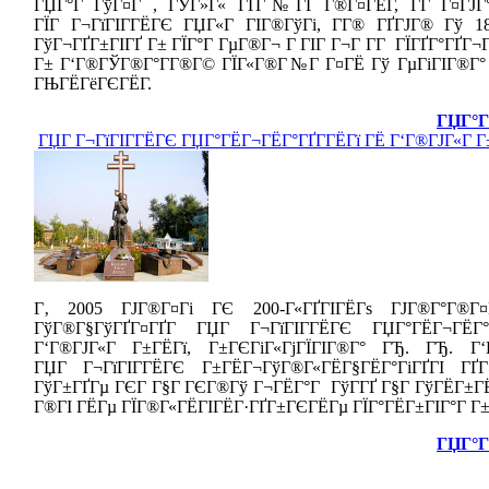
ГЏГ°Г ГўГ¤Г , ГЎГ»Г« ГҐГ№ГҐ Г®Г¤ГЁГ­, Г­Г Г¤ГЈГ°
ГЇГ Г¬ГїГІГ­ГЁГЄ ГЏГ«Г ГІГ®ГўГі, Г­Г® ГҐГЈГ® Гў 1
ГўГ¬ГҐГ±ГІГҐ Г± ГЇГ°Г ГµГ®Г¬ Г ГІГ Г¬Г Г­Г ГЇГҐГ°ГҐГ
Г± Г‘Г®ГЎГ®Г°Г­Г®Г© ГЇГ«Г®Г№Г Г¤ГЁ Гў ГµГіГІГ®Г°
ГЊГЁГёГЄГЁГ­.
ГЏГ°Г
ГЏГ Г¬ГїГІГ­ГЁГЄ ГЏГ°ГЁГ¬ГЁГ°ГҐГ­ГЁГї ГЁ Г‘Г®ГЈГ«Г Г
Г‚ 2005 ГЈГ®Г¤Гі ГЄ 200-Г«ГҐГІГЁГѕ ГЈГ®Г°Г®
ГўГ®Г§ГўГҐГ¤ГҐГ­ ГЏГ Г¬ГїГІГ­ГЁГЄ ГЏГ°ГЁГ¬ГЁГ°
Г‘Г®ГЈГ«Г Г±ГЁГї, Г±ГЄГіГ«ГјГЇГІГ®Г° ГЂ. ГЂ. Г‘Г
ГЏГ Г¬ГїГІГ­ГЁГЄ Г±ГЁГ¬ГўГ®Г«ГЁГ§ГЁГ°ГіГҐГІ ГҐГ¤
ГўГ±ГҐГµ ГЄГ Г§Г ГЄГ®Гў Г¬ГЁГ°Г ГўГ­ГҐ Г§Г ГўГЁГ±
Г®ГІ ГЁГµ ГЇГ®Г«ГЁГІГЁГ·ГҐГ±ГЄГЁГµ ГЇГ°ГЁГ±ГІГ°Г Г
ГЏГ°Г