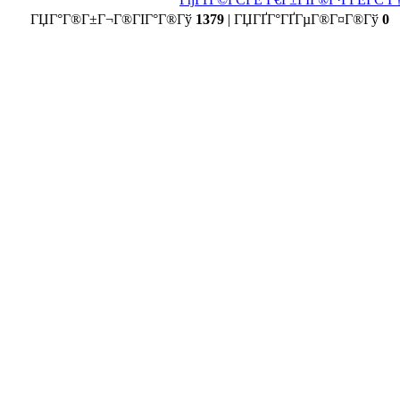
ГЏГ°Г®Г±Г¬Г®ГІГ°Г®Гў
1379
|
ГЏГҐГ°ГҐГµГ®Г¤Г®Гў
0