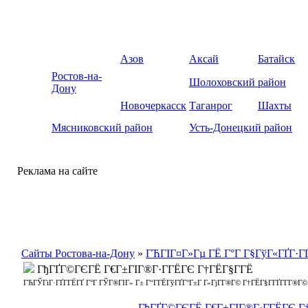
Азов
Аксай
Батайск
Ростов-на-
Шолоховский район
Дону
Новочеркасск
Таганрог
Шахты
Мясниковский район
Усть-Донецкий район
Реклама на сайте
Сайты Ростова-на-Дону
»
ГЋГІГ¤Г»Гµ ГЁ Г°Г Г§ГўГ«ГҐГ·ГҐ
ГђГҐГ©ГЄГЁ Г€Г±ГІГ®Г·Г­ГЁГЄ Г†ГЁГ§Г­ГЁ
ГЋГЎГіГ·ГҐГ­ГЁГҐ Г°Г ГЎГ®ГІГ» Г± Г“Г­ГЁГўГҐГ°Г±Г Г«ГјГ­Г®Г© Г†ГЁГ§Г­ГҐГ­Г­Г®Г
ГђГҐГ©ГЄГЁ Г€Г±ГІГ®Г·Г­ГЁГЄ Г