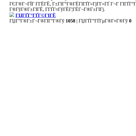
ГЄГ®Г¬ГЇГ Г­ГЁГЁ, Г±ГІГ°Г®ГЁГІГҐГ«ГјГ­Г»ГҐ Г¬Г ГІГҐГ°ГЁ
Г®ГўГ®Г±ГІГЁ, Г­ГҐГ¤ГўГЁГ¦ГЁГ¬Г®Г±ГІГј.
ГЏГҐГ°ГҐГ©ГІГЁ
ГЏГ°Г®Г±Г¬Г®ГІГ°Г®Гў
1058
|
ГЏГҐГ°ГҐГµГ®Г¤Г®Гў
0