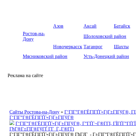
Азов
Аксай
Батайск
Ростов-на-
Шолоховский район
Дону
Новочеркасск
Таганрог
Шахты
Мясниковский район
Усть-Донецкий район
Реклама на сайте
Сайты Ростова-на-Дону
»
Г‘ГІГ°Г®ГЁГІГҐГ«ГјГ±ГІГўГ®, ГІ
Г‘ГІГ°Г®ГЁГІГҐГ«ГјГ±ГІГўГ®
Г‘ГІГ°Г®ГЁГІГҐГ«ГјГ±ГІГўГ®, Г°ГҐГ¬Г®Г­ГІ, ГЇГҐГ°ГҐГ
ГђГ®Г±ГІГ®ГўГҐ Г­Г Г„Г®Г­Гі
Г‘ГІГ°Г®ГЁГІГҐГ«ГјГ±ГІГўГ® ГћГЈГ - Г±ГІГ°Г®ГЁГІГҐГ«Гј