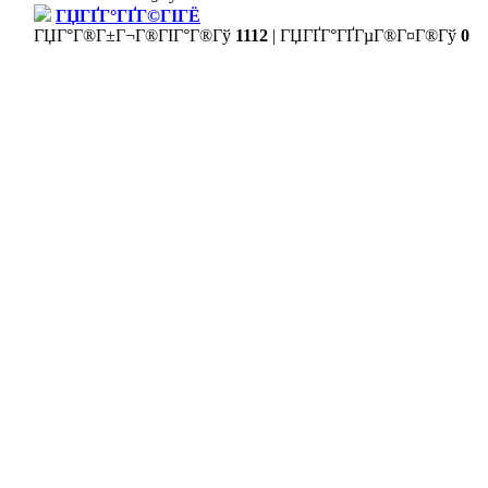
ГЏГҐГ°ГҐГ©ГІГЁ
ГЏГ°Г®Г±Г¬Г®ГІГ°Г®Гў
1112
|
ГЏГҐГ°ГҐГµГ®Г¤Г®Гў
0