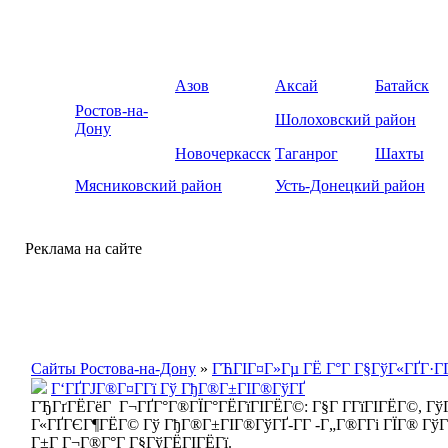
Азов
Аксай
Батайск
Ростов-на-
Шолоховский район
Дону
Новочеркасск
Таганрог
Шахты
Мясниковский район
Усть-Донецкий район
Реклама на сайте
Сайты Ростова-на-Дону
»
ГЋГІГ¤Г»Гµ ГЁ Г°Г Г§ГўГ«ГҐГ·ГҐ
Г‘ГҐГЈГ®Г¤Г­Гї Гў ГђГ®Г±ГІГ®ГўГҐ
ГЂГґГЁГёГ Г¬ГҐГ°Г®ГЇГ°ГЁГїГІГЁГ©: Г§Г Г­ГїГІГЁГ©, ГўГ
Г«ГҐГЄГ¶ГЁГ© Гў ГђГ®Г±ГІГ®ГўГҐ-Г­Г -Г„Г®Г­Гі ГЇГ® ГўГ±
Г±Г Г¬Г®Г°Г Г§ГўГЁГІГЁГї.