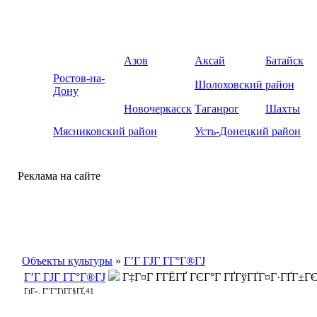
Азов
Аксай
Батайск
Ростов-на-
Шолоховский район
Дону
Новочеркасск
Таганрог
Шахты
Мясниковский район
Усть-Донецкий район
Реклама на сайте
Объекты культуры
»
Г’Г ГЈГ Г­Г°Г®ГЈ
Г’Г ГЈГ Г­Г°Г®ГЈ
Г‡Г¤Г Г­ГЁГҐ ГЄГ°Г ГҐГўГҐГ¤Г·ГҐГ±Г
ГіГ«. Г”Г°ГіГ­Г§ГҐ,41