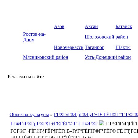
Азов
Аксай
Батайск
Ростов-на-
Шолоховский район
Дону
Новочеркасск
Таганрог
Шахты
Мясниковский район
Усть-Донецкий район
Реклама на сайте
Объекты культуры
»
ГГ®Г«Г®ГµГ®ГўГ±ГЄГЁГ© Г°Г Г©Г®
ГГ®Г«Г®ГµГ®ГўГ±ГЄГЁГ© Г°Г Г©Г®Г­
Г‘ГЄГіГ«ГјГЇГІГ
ГЄГ®Г¬ГЇГ®Г§ГЁГ¶ГЁГї В«ГѓГ°ГЁГЈГ®Г°ГЁГ© ГЁ ГЂГЄГ
Г±ГІ. Г‚ГҐГёГҐГ­Г±ГЄГ Гї, ГіГ«. Г­Г ГЎГҐГ°ГҐГ¦Г­Г Гї, 42Г