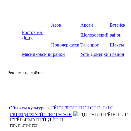
Азов
Аксай
Батайск
Ростов-на-
Шолоховский район
Дону
Новочеркасск
Таганрог
Шахты
Мясниковский район
Усть-Донецкий район
Реклама на сайте
Объекты культуры
»
ГЌГ®ГўГ®Г·ГҐГ°ГЄГ Г±Г±ГЄ
ГЌГ®ГўГ®Г·ГҐГ°ГЄГ Г±Г±ГЄ
ГЏГ Г¬ГїГІГ­ГЁГЄ Г…Г°
Г’ГЁГ¬Г®ГґГҐГҐГўГЁГ·Гі
ГЇГ«. Г…Г°Г¬Г ГЄГ