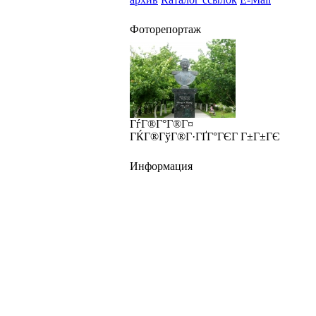
Фоторепортаж
ГѓГ®Г°Г®Г¤
ГЌГ®ГўГ®Г·ГҐГ°ГЄГ Г±Г±ГЄ
Информация