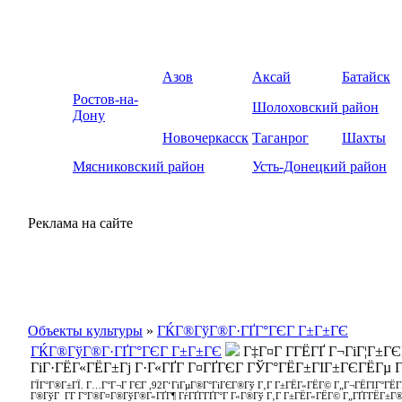
Азов
Аксай
Батайск
Ростов-на-
Шолоховский район
Дону
Новочеркасск
Таганрог
Шахты
Мясниковский район
Усть-Донецкий район
Реклама на сайте
Объекты культуры
»
ГЌГ®ГўГ®Г·ГҐГ°ГЄГ Г±Г±ГЄ
ГЌГ®ГўГ®Г·ГҐГ°ГЄГ Г±Г±ГЄ
Г‡Г¤Г Г­ГЁГҐ Г¬ГіГ¦Г±Г
ГіГ·ГЁГ«ГЁГ±Гј Г·Г«ГҐГ­ Г¤ГҐГЄГ ГЎГ°ГЁГ±ГІГ±ГЄГЁГµ 
ГЇГ°Г®Г±ГЇ. Г…Г°Г¬Г ГЄГ ,92Г‘ГіГµГ®Г°ГіГЄГ®Гў Г‚Г Г±ГЁГ«ГЁГ© Г„Г¬ГЁГІГ°ГЁГҐГ
Г®ГўГ Г­Г Г°Г®Г¤Г®ГўГ®Г«ГҐГ¶ ГѓГҐГ­ГҐГ°Г Г«Г®Гў Г‚Г Г±ГЁГ«ГЁГ© Г„ГҐГ­ГЁГ±Г