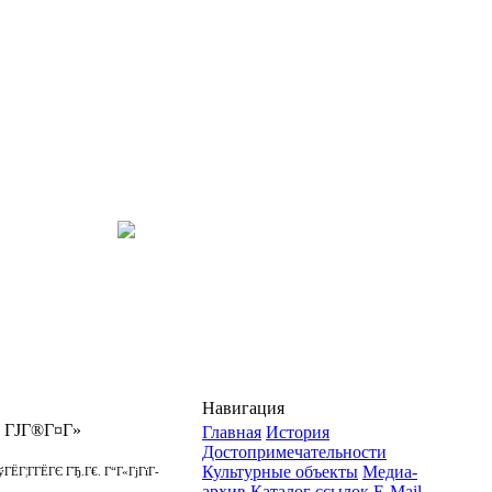
Навигация
Ґ ГЈГ®Г¤Г»
Главная
История
Достопримечательности
Культурные объекты
Медиа-
ЁГ¦Г­ГЁГЄ ГЂ.Г€. Г“Г«ГјГїГ­
архив
Каталог ссылок
E-Mail