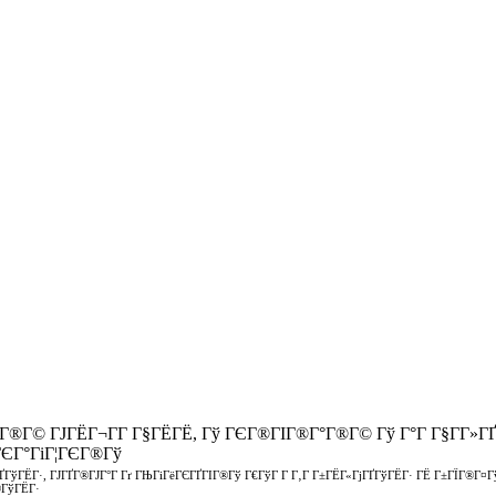
ЄГ®Г© ГЈГЁГ¬Г­Г Г§ГЁГЁ, Гў ГЄГ®ГІГ®Г°Г®Г© Гў Г°Г Г§Г­Г»Г
ГЄГ°ГіГ¦ГЄГ®Гў
ўГЁГ·, ГЈГҐГ®ГЈГ°Г Гґ ГЊГіГёГЄГҐГІГ®Гў Г€ГўГ Г­ Г‚Г Г±ГЁГ«ГјГҐГўГЁГ· ГЁ Г±ГЇГ®Г¤ГўГ
®ГўГЁГ·