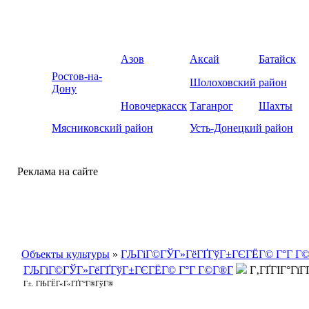
Азов
Аксай
Батайск
Ростов-на-
Шолоховский район
Дону
Новочеркасск
Таганрог
Шахты
Мясниковский район
Усть-Донецкий район
Реклама на сайте
Объекты культуры
»
ГЉГіГ©ГЎГ»ГёГҐГўГ±ГЄГЁГ© Г°Г Г©
ГЉГіГ©ГЎГ»ГёГҐГўГ±ГЄГЁГ© Г°Г Г©Г®Г­
Г‚ГҐГІГ°ГїГ­
Г±. ГЊГЁГ«Г«ГҐГ°Г®ГўГ®