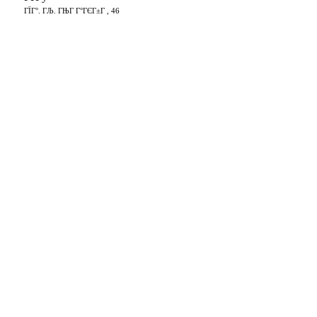
ГЇГ°. ГЉ. ГЊГ Г°ГЄГ±Г , 46