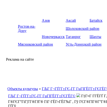
Азов
Аксай
Батайск
Ростов-на-
Шолоховский район
Дону
Новочеркасск
Таганрог
Шахты
Мясниковский район
Усть-Донецкий район
Реклама на сайте
Объекты культуры
»
ГЉГ Г¬ГҐГ­Г±ГЄ-ГГ ГµГІГЁГ­Г±ГЄГЁ
ГЉГ Г¬ГҐГ­Г±ГЄ-ГГ ГµГІГЁГ­Г±ГЄГЁГ©
Г‡Г¤Г Г­ГЁГҐ 
Г®ГЄГ°ГіГ¦Г­Г®ГЈГ® ГіГ·ГЁГ«ГЁГ№Г , Гў ГЄГ®ГІГ®Г°Г®Г¬
ГҐГў