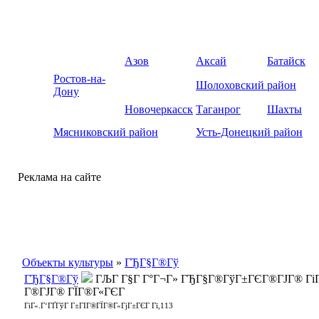
Азов
Аксай
Батайск
Ростов-на-
Шолоховский район
Дону
Новочеркасск
Таганрог
Шахты
Мясниковский район
Усть-Донецкий район
Реклама на сайте
Объекты культуры
»
ГЂГ§Г®Гў
ГЂГ§Г®Гў
ГЉГ Г§Г Г°Г¬Г» ГЂГ§Г®ГўГ±ГЄГ®ГЈГ® ГіГ
Г®ГЈГ® ГЇГ®Г«ГЄГ
ГіГ«.Г‘ГҐГўГ Г±ГІГ®ГЇГ®Г«ГјГ±ГЄГ Гї,113