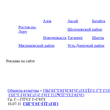
Азов
Аксай
Батайск
Ростов-на-
Шолоховский район
Дону
Новочеркасск
Таганрог
Шахты
Мясниковский район
Усть-Донецкий район
Реклама на сайте
Объекты культуры
»
ГЊГ®Г°Г®Г§Г®ГўГ±ГЄГЁГ© Г°Г Г©Г
ГЏГ°Г ГўГ®Г±Г«Г ГўГ­Г Гї Г¶ГҐГ°ГЄГ®ГўГј
Гµ. Г—ГҐГЄГ Г«Г®Гў
16.07.11
ГЏГ°Г®Г·ГҐГ±ГІГј