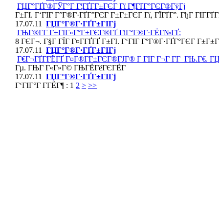
ГЏГ°ГҐГ®ГЎГ°Г Г¦ГҐГ­Г±ГЄГ Гї Г¶ГҐГ°ГЄГ®ГўГј
Г±ГІ. Г‘ГІГ Г°Г®Г·ГҐГ°ГЄГ Г±Г±ГЄГ Гї, ГЇГҐГ°. ГђГ ГІГ­ГҐ
17.07.11
ГЏГ°Г®Г·ГҐГ±ГІГј
ГЊГ®Г­Г Г±ГІГ»Г°Г±ГЄГ®ГҐ ГіГ°Г®Г·ГЁГ№ГҐ:
8 ГЄГ¬. Г§Г ГЇГ Г¤Г­ГҐГҐ Г±ГІ. Г‘ГІГ Г°Г®Г·ГҐГ°ГЄГ Г±Г±Г
17.07.11
ГЏГ°Г®Г·ГҐГ±ГІГј
Г€Г¬ГҐГ­ГЁГҐ Г¤Г®Г­Г±ГЄГ®ГЈГ® Г ГІГ Г¬Г Г­Г ГЊ.Г€. 
Гµ. ГЊГ Г«Г»Г© ГЊГЁГёГЄГЁГ­
17.07.11
ГЏГ°Г®Г·ГҐГ±ГІГј
Г‘ГІГ°Г Г­ГЁГ¶ :
1
2
>
>>