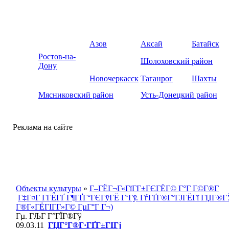
Азов
Аксай
Батайск
Ростов-на-
Шолоховский район
Дону
Новочеркасск
Таганрог
Шахты
Мясниковский район
Усть-Донецкий район
Реклама на сайте
Объекты культуры
»
Г–ГЁГ¬Г«ГїГ­Г±ГЄГЁГ© Г°Г Г©Г®Г­
Г‡Г¤Г Г­ГЁГҐ Г¶ГҐГ°ГЄГўГЁ Г‘Гў. ГѓГҐГ®Г°ГЈГЁГї ГЏГ®
Г®Г«ГЁГІГ­Г»Г© ГµГ°Г Г¬)
Гµ. ГЉГ Г°ГЇГ®Гў
09.03.11
ГЏГ°Г®Г·ГҐГ±ГІГј