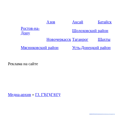
Азов
Аксай
Батайск
Ростов-на-
Шолоховский район
Дону
Новочеркасск
Таганрог
Шахты
Мясниковский район
Усть-Донецкий район
Реклама на сайте
Медиа-архив
»
ГЈ. ГЂГ§Г®Гў