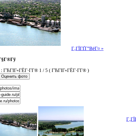
Г‚ГЇГҐГ°ВёГ¤ »
Г§Г®Гў
1 / 5 ( ГЋГІГ«ГЁГ·Г­Г® )
Г‚ГЇ