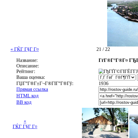
« ГЌГ Г§Г Г¤
21 / 22
Название:
ГѓГ®Г°Г®Г¤ ГЂ
Описание:
Рейтинг:
Ваша оценка:
ГЏГ°Г®Г±Г¬Г®ГІГ°Г®Гў:
1936
Прямая ссылка
HTML код
BB код
«
ГЌГ Г§Г Г¤