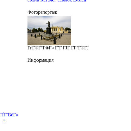
Фоторепортаж
ГѓГ®Г°Г®Г¤ Г’Г ГЈГ Г­Г°Г®ГЈ
Информация
ГҐГ°ВёГ¤
»