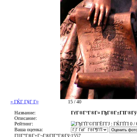
« ГЌГ Г§Г Г¤
15 / 40
Название:
ГѓГ®Г°Г®Г¤ ГђГ®Г±ГІГ®Гў-Г
Описание:
Рейтинг:
0 / 
Ваша оценка:
ГЏГ°Г®Г±Г¬Г®ГІГ°Г®Гў:
1557