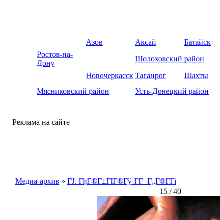
Азов
Аксай
Батайск
Ростов-на-
Шолоховский район
Дону
Новочеркасск
Таганрог
Шахты
Мясниковский район
Усть-Донецкий район
Реклама на сайте
Медиа-архив
»
ГЈ. ГђГ®Г±ГІГ®Гў-Г­Г -Г„Г®Г­Гі
15 / 40