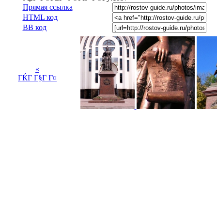
Прямая ссылка
HTML код
BB код
«
ГЌГ Г§Г Г¤