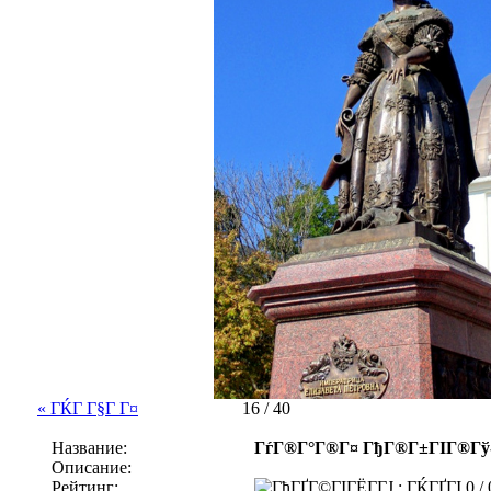
« ГЌГ Г§Г Г¤
16 / 40
Название:
ГѓГ®Г°Г®Г¤ ГђГ®Г±ГІГ®Гў-Г
Описание:
Рейтинг:
0 / 