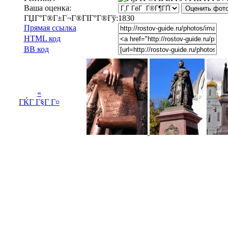
Ваша оценка:
ГЏГ°Г®Г±Г¬Г®ГІГ°Г®Гў:
1830
Прямая ссылка
HTML код
BB код
«
ГЌГ Г§Г Г¤