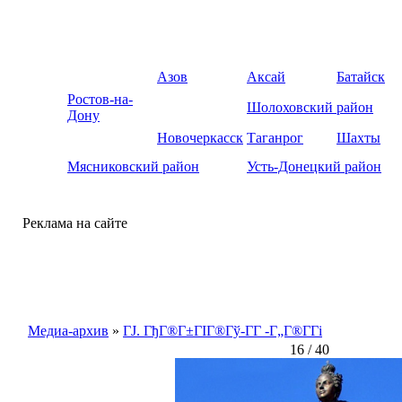
Азов
Аксай
Батайск
Ростов-на-
Шолоховский район
Дону
Новочеркасск
Таганрог
Шахты
Мясниковский район
Усть-Донецкий район
Реклама на сайте
Медиа-архив
»
ГЈ. ГђГ®Г±ГІГ®Гў-Г­Г -Г„Г®Г­Гі
16 / 40