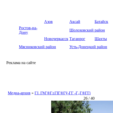
Азов
Аксай
Батайск
Ростов-на-
Шолоховский район
Дону
Новочеркасск
Таганрог
Шахты
Мясниковский район
Усть-Донецкий район
Реклама на сайте
Медиа-архив
»
ГЈ. ГђГ®Г±ГІГ®Гў-Г­Г -Г„Г®Г­Гі
26 / 40