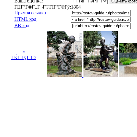
Ваша оценка:
ГЏГ°Г®Г±Г¬Г®ГІГ°Г®Гў:
1804
Прямая ссылка
HTML код
BB код
«
ГЌГ Г§Г Г¤