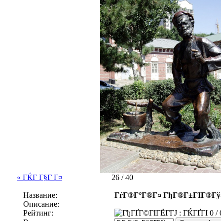
« ГЌГ Г§Г Г¤
26 / 40
Название:
ГѓГ®Г°Г®Г¤ ГђГ®Г±ГІГ®Гў-Г
Описание:
Рейтинг:
0 / 