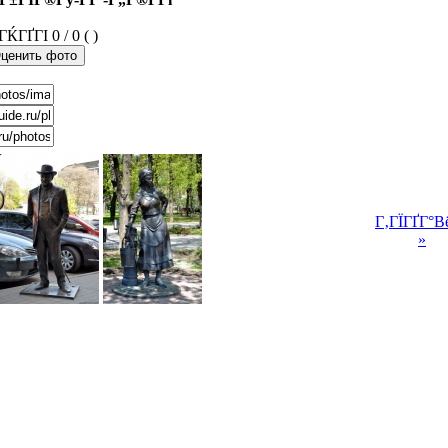
0 / 0 ( )
Г‚ГЇГҐГ°В
»