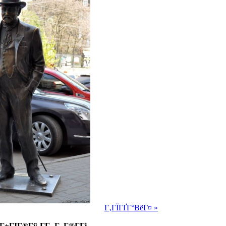
Г‚ГЇГҐГ°ВёГ¤ »
±ГІГ®Гў-Г­Г -Г„Г®Г­Гі