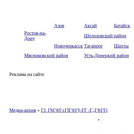
Азов
Аксай
Батайск
Ростов-на-
Шолоховский район
Дону
Новочеркасск
Таганрог
Шахты
Мясниковский район
Усть-Донецкий район
Реклама на сайте
Медиа-архив
»
ГЈ. ГђГ®Г±ГІГ®Гў-Г­Г -Г„Г®Г­Гі