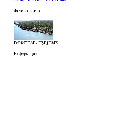
Фоторепортаж
ГѓГ®Г°Г®Г¤ ГЂГ§Г®Гў
Информация