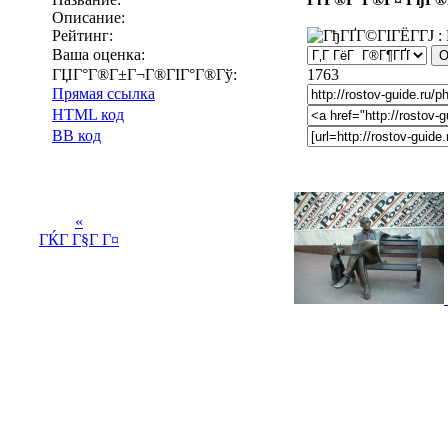
Описание:
Рейтинг:
Ваша оценка:
ГЏГ°Г®Г±Г¬Г®ГІГ°Г®Гў:
1763
Прямая ссылка
HTML код
BB код
«
ГЌГ Г§Г Г¤