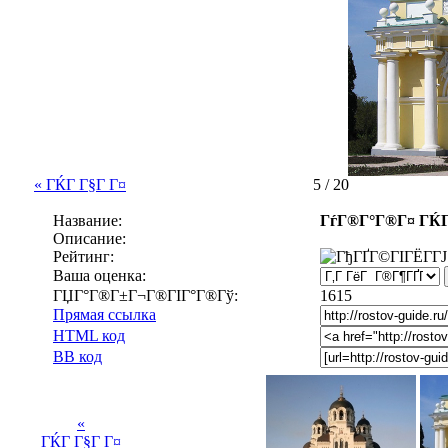
« ГЌГ Г§Г Г¤
5 / 20
Название:
ГѓГ®Г°Г®Г¤ ГЌ
Описание:
Рейтинг:
Ваша оценка:
ГЏГ°Г®Г±Г¬Г®ГІГ°Г®Гў:
1615
Прямая ссылка
HTML код
BB код
«
ГЌГ Г§Г Г¤