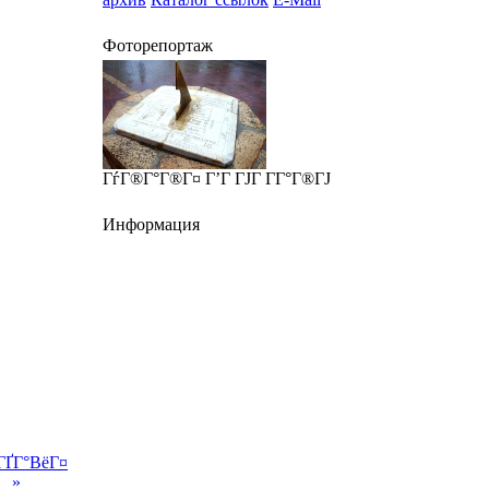
Фоторепортаж
ГѓГ®Г°Г®Г¤ Г’Г ГЈГ Г­Г°Г®ГЈ
Информация
ГҐГ°ВёГ¤
»