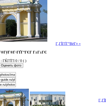
Г‚ГЇГҐГ°ВёГ¤ »
Г®ГўГ®Г·ГҐГ°ГЄГ Г±Г±ГЄ
0 / 0 ( )
Г‚ГЇ