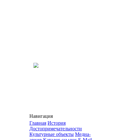
Навигация
Главная
История
Достопримечательности
Культурные объекты
Медиа-
архив
Каталог ссылок
E-Mail