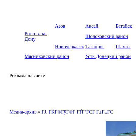
Азов
Аксай
Батайск
Ростов-на-
Шолоховский район
Дону
Новочеркасск
Таганрог
Шахты
Мясниковский район
Усть-Донецкий район
Реклама на сайте
Медиа-архив
»
ГЈ. ГЌГ®ГўГ®Г·ГҐГ°ГЄГ Г±Г±ГЄ