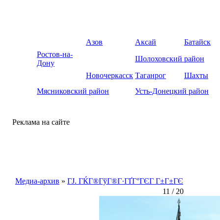
Азов
Аксай
Батайск
Ростов-на-
Шолоховский район
Дону
Новочеркасск
Таганрог
Шахты
Мясниковский район
Усть-Донецкий район
Реклама на сайте
Медиа-архив
»
ГЈ. ГЌГ®ГўГ®Г·ГҐГ°ГЄГ Г±Г±ГЄ
11 / 20