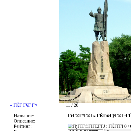
« ГЌГ Г§Г Г¤
11 / 20
Название:
ГѓГ®Г°Г®Г¤ ГЌГ®ГўГ®Г·ГҐ
Описание:
Рейтинг:
0 / 