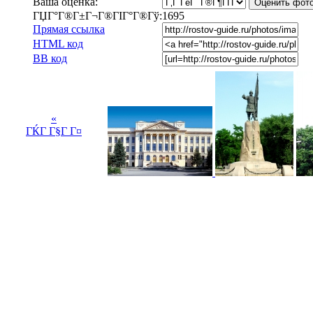
Ваша оценка:
ГЏГ°Г®Г±Г¬Г®ГІГ°Г®Гў:
1695
Прямая ссылка
HTML код
BB код
«
ГЌГ Г§Г Г¤