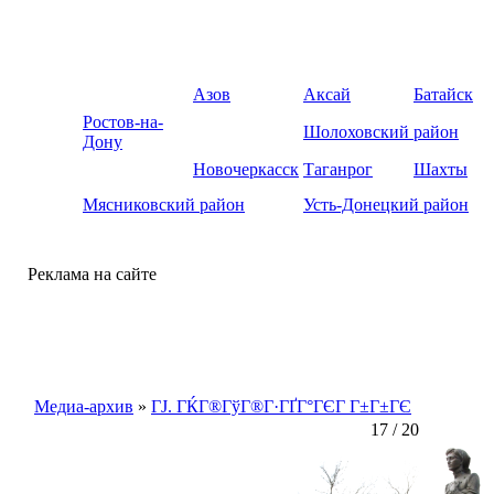
Азов
Аксай
Батайск
Ростов-на-
Шолоховский район
Дону
Новочеркасск
Таганрог
Шахты
Мясниковский район
Усть-Донецкий район
Реклама на сайте
Медиа-архив
»
ГЈ. ГЌГ®ГўГ®Г·ГҐГ°ГЄГ Г±Г±ГЄ
17 / 20