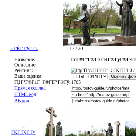
« ГЌГ Г§Г Г¤
17 / 20
Название:
ГѓГ®Г°Г®Г¤ ГЌГ®ГўГ®Г·Г
Описание:
Рейтинг:
0 / 
Ваша оценка:
ГЏГ°Г®Г±Г¬Г®ГІГ°Г®Гў:
1705
Прямая ссылка
HTML код
BB код
«
ГЌГ Г§Г Г¤