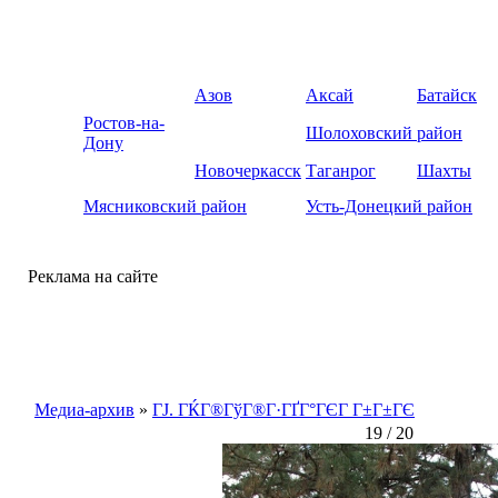
Азов
Аксай
Батайск
Ростов-на-
Шолоховский район
Дону
Новочеркасск
Таганрог
Шахты
Мясниковский район
Усть-Донецкий район
Реклама на сайте
Медиа-архив
»
ГЈ. ГЌГ®ГўГ®Г·ГҐГ°ГЄГ Г±Г±ГЄ
19 / 20