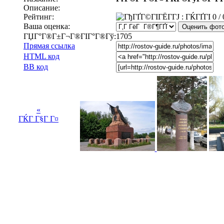
Описание:
Рейтинг:
0 / 
Ваша оценка:
ГЏГ°Г®Г±Г¬Г®ГІГ°Г®Гў:
1705
Прямая ссылка
HTML код
BB код
«
ГЌГ Г§Г Г¤