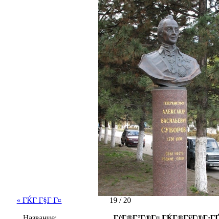
« ГЌГ Г§Г Г¤
19 / 20
Название:
ГѓГ®Г°Г®Г¤ ГЌГ®ГўГ®Г·ГҐ