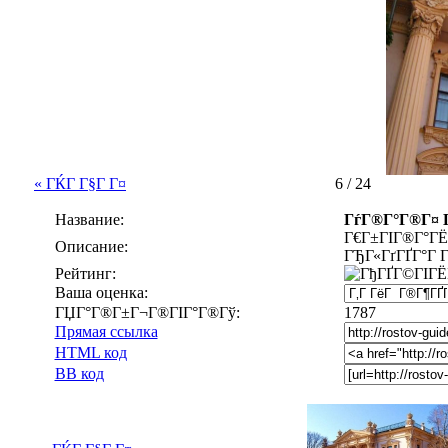
« ГЌГ Г§Г Г¤
6 / 24
Название:
ГѓГ®Г°Г®Г¤ Г
Г€Г±ГІГ®Г°ГЁ
Описание:
ГЂГ«ГґГҐГ°Г 
Рейтинг:
Ваша оценка:
ГЏГ°Г®Г±Г¬Г®ГІГ°Г®Гў:
1787
Прямая ссылка
HTML код
BB код