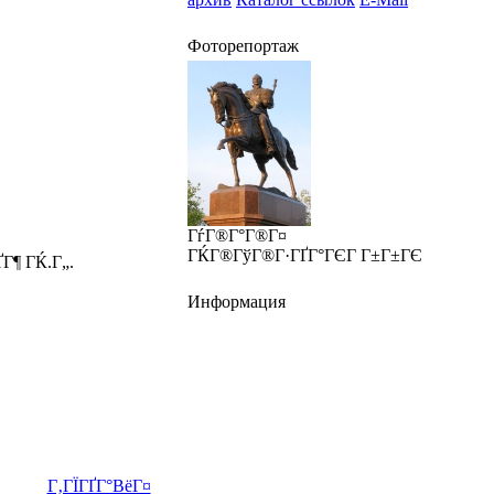
Фоторепортаж
ГѓГ®Г°Г®Г¤
ГЌГ®ГўГ®Г·ГҐГ°ГЄГ Г±Г±ГЄ
Г¶ ГЌ.Г„.
Информация
Г‚ГЇГҐГ°ВёГ¤