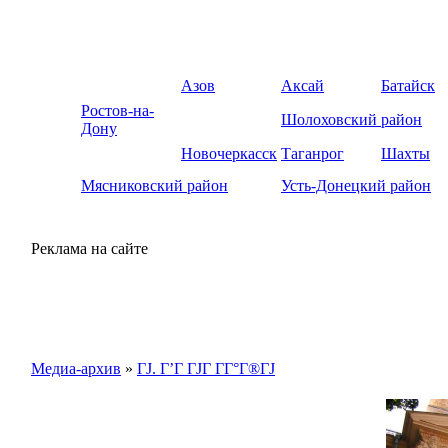
Азов
Аксай
Батайск
Ростов-на-
Шолоховский район
Дону
Новочеркасск
Таганрог
Шахты
Мясниковский район
Усть-Донецкий район
Реклама на сайте
Медиа-архив
»
ГЈ. Г’Г ГЈГ Г­Г°Г®ГЈ