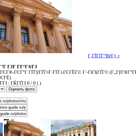
Г‚ГЇГҐГ°ВёГ¤ »
’Г ГЈГ Г­Г°Г®ГЈ
ГЄГ®-ГЄГ°Г ГҐГўГҐГ¤Г·ГҐГ±ГЄГЁГ© Г¬ГіГ§ГҐГ© (Г„ГўГ®Г°ГҐ
ГЄГЁ)
0 / 0 ( )