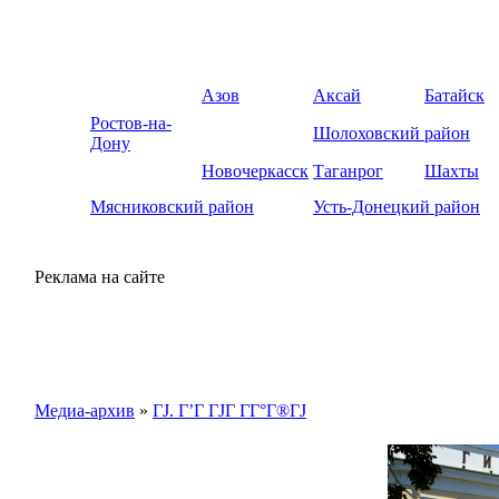
Азов
Аксай
Батайск
Ростов-на-
Шолоховский район
Дону
Новочеркасск
Таганрог
Шахты
Мясниковский район
Усть-Донецкий район
Реклама на сайте
Медиа-архив
»
ГЈ. Г’Г ГЈГ Г­Г°Г®ГЈ