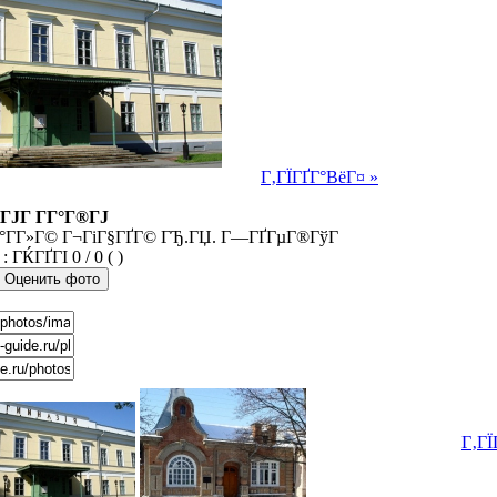
Г‚ГЇГҐГ°ВёГ¤ »
ГЈГ Г­Г°Г®ГЈ
іГ°Г­Г»Г© Г¬ГіГ§ГҐГ© ГЂ.ГЏ. Г—ГҐГµГ®ГўГ
0 / 0 ( )
Г‚ГЇ