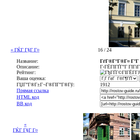
« ГЌГ Г§Г Г¤
16 / 24
Название:
ГѓГ®Г°Г®Г¤ Г’Г 
Описание:
Г‹ГЁГІГҐГ°Г ГІГ
Рейтинг:
Ваша оценка:
ГЏГ°Г®Г±Г¬Г®ГІГ°Г®Гў:
1912
Прямая ссылка
HTML код
BB код
«
ГЌГ Г§Г Г¤