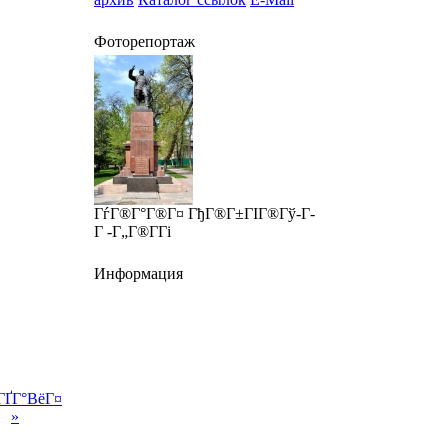
Фоторепортаж
ГѓГ®Г°Г®Г¤ ГђГ®Г±ГІГ®Гў-Г­
Г -Г„Г®Г­Гі
Информация
ГҐГ°ВёГ¤
»