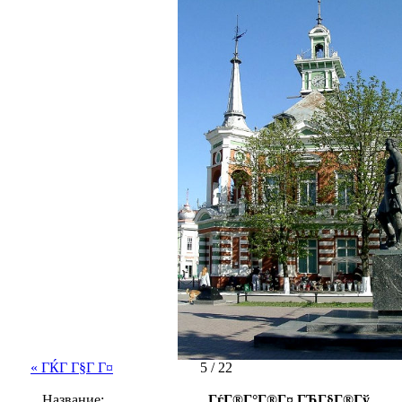
« ГЌГ Г§Г Г¤
5 / 22
Название:
ГѓГ®Г°Г®Г¤ ГЂГ§Г®Гў