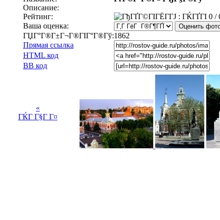
Описание:
Рейтинг:
0 / 
Ваша оценка:
ГЏГ°Г®Г±Г¬Г®ГІГ°Г®Гў:
1862
Прямая ссылка
HTML код
BB код
«
ГЌГ Г§Г Г¤