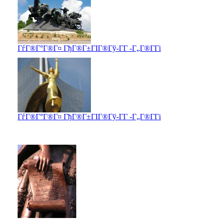
ГѓГ®Г°Г®Г¤ ГђГ®Г±ГІГ®Гў-Г­Г -Г„Г®Г­Гі
ГѓГ®Г°Г®Г¤ ГђГ®Г±ГІГ®Гў-Г­Г -Г„Г®Г­Гі