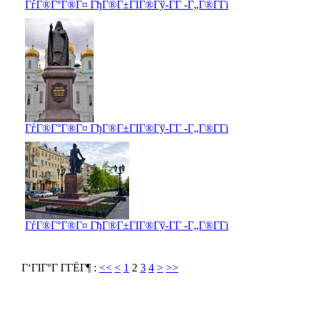
ГѓГ®Г°Г®Г¤ ГђГ®Г±ГІГ®Гў-Г­Г -Г„Г®Г­Гі
ГѓГ®Г°Г®Г¤ ГђГ®Г±ГІГ®Гў-Г­Г -Г„Г®Г­Гі
ГѓГ®Г°Г®Г¤ ГђГ®Г±ГІГ®Гў-Г­Г -Г„Г®Г­Гі
Г‘ГІГ°Г Г­ГЁГ¶ :
<<
<
1
2
3
4
>
>>