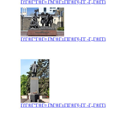
ГѓГ®Г°Г®Г¤ ГђГ®Г±ГІГ®Гў-Г­Г -Г„Г®Г­Гі
ГѓГ®Г°Г®Г¤ ГђГ®Г±ГІГ®Гў-Г­Г -Г„Г®Г­Гі
ГѓГ®Г°Г®Г¤ ГђГ®Г±ГІГ®Гў-Г­Г -Г„Г®Г­Гі