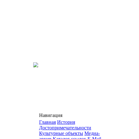
Навигация
Главная
История
Достопримечательности
Культурные объекты
Медиа-
архив
Каталог ссылок
E-Mail