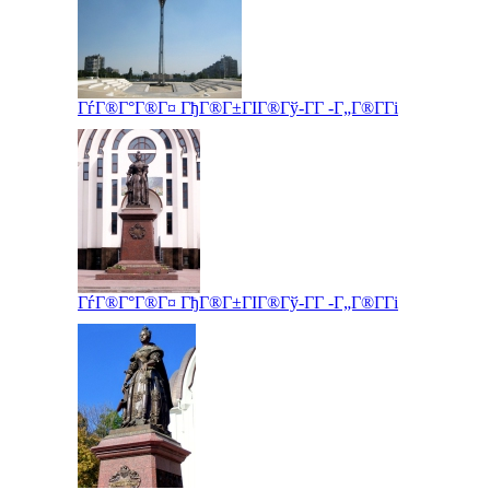
ГѓГ®Г°Г®Г¤ ГђГ®Г±ГІГ®Гў-Г­Г -Г„Г®Г­Гі
ГѓГ®Г°Г®Г¤ ГђГ®Г±ГІГ®Гў-Г­Г -Г„Г®Г­Гі