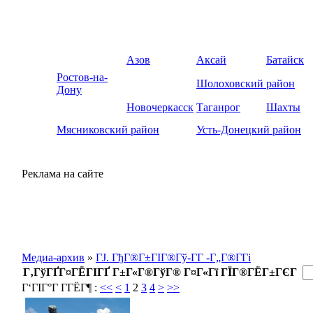
Азов
Аксай
Батайск
Ростов-на-
Шолоховский район
Дону
Новочеркасск
Таганрог
Шахты
Мясниковский район
Усть-Донецкий район
Реклама на сайте
Медиа-архив
»
ГЈ. ГђГ®Г±ГІГ®Гў-Г­Г -Г„Г®Г­Гі
Г‚ГўГҐГ¤ГЁГІГҐ Г±Г«Г®ГўГ® Г¤Г«Гї ГЇГ®ГЁГ±ГЄГ
Г‘ГІГ°Г Г­ГЁГ¶ :
<<
<
1
2
3
4
>
>>