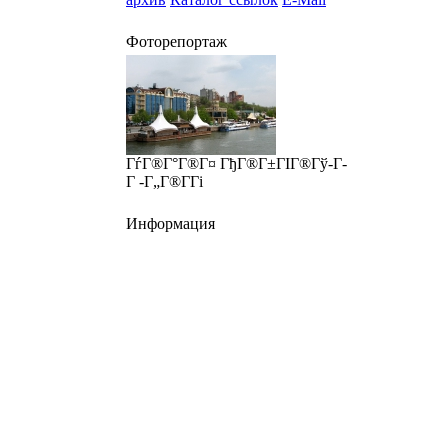
Фоторепортаж
ГѓГ®Г°Г®Г¤ ГђГ®Г±ГІГ®Гў-Г­
Г -Г„Г®Г­Гі
Информация